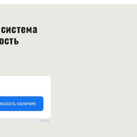
 система
ость
Bnovo