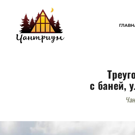
ГЛАВН
Треуг
с
баней, 
Чан